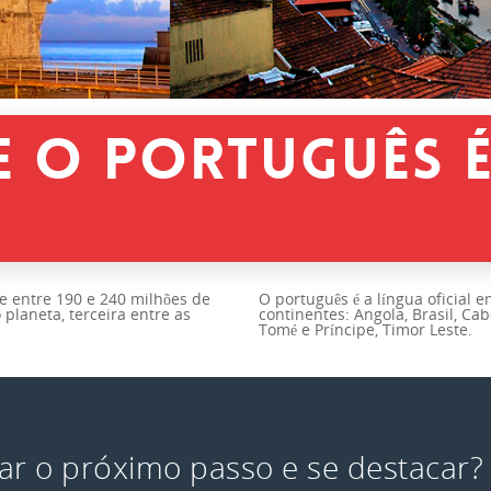
E O PORTUGUÊS É
e entre 190 e 240 milhões de
O português é a língua oficial 
 planeta, terceira entre as
continentes: Angola, Brasil, Ca
Tomé e Príncipe, Timor Leste.
ar o próximo passo e se destacar