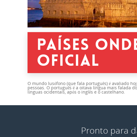
PAÍSES OND
OFICIAL
O mundo lusófono (que fala português) é avaliado hoj
pessoas. O português é a oitava língua mais falada do
línguas ocidentais, após o inglês e o castelhano.
Pronto para d