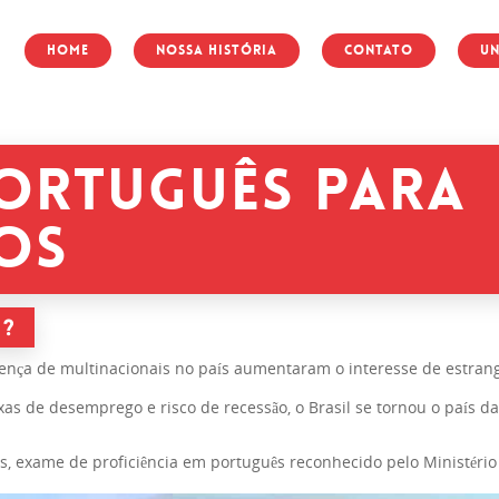
Home
Nossa História
Contato
Un
ORTUGUÊS PARA
OS
S?
sença de multinacionais no país aumentaram o interesse de estran
s de desemprego e risco de recessão, o Brasil se tornou o país da
s, exame de proficiência em português reconhecido pelo Ministério 