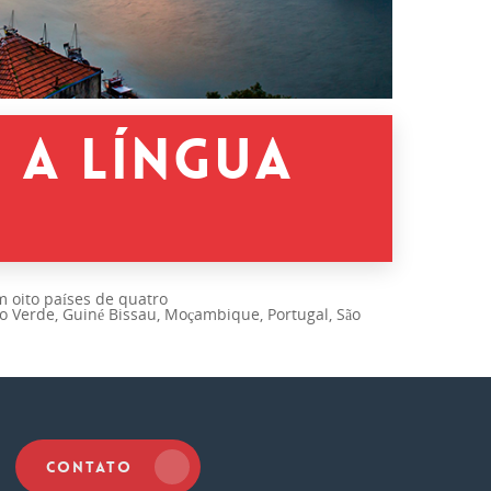
 A LÍNGUA
em oito países de quatro
bo Verde, Guiné Bissau, Moçambique, Portugal, São
?
CONTATO