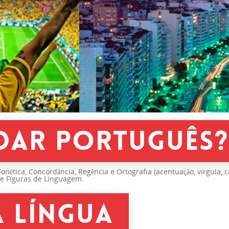
DAR PORTUGUÊS?
Fonética, Concordância, Regência e Ortografia (acentuação, vírgula, 
de Figuras de Linguagem.
A LÍNGUA