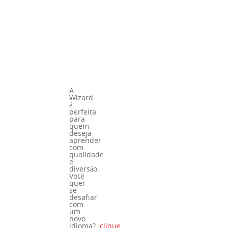
A
Wizard
é
perfeita
para
quem
deseja
aprender
com
qualidade
e
diversão.
Você
quer
se
desafiar
com
um
novo
idioma?
clique