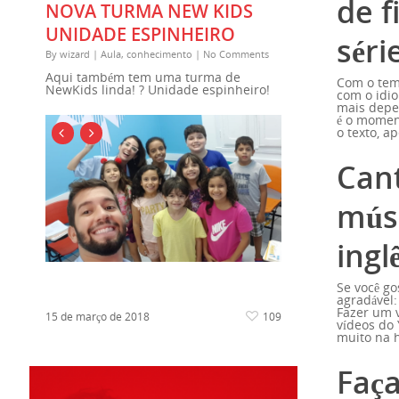
de f
NOVA TURMA NEW KIDS
UNIDADE ESPINHEIRO
séri
By
wizard
|
Aula
,
conhecimento
|
No Comments
Aqui também tem uma turma de
Com o tem
NewKids linda! ? Unidade espinheiro!
com o idio
mais depe
é o momen
o texto, a
Can
mús
ingl
Se você go
agradável:
Fazer um v
15 de março de 2018
109
vídeos do
muito na h
Faç