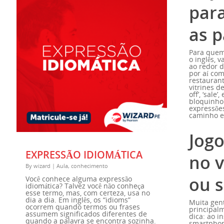
para
as p
Para quem
o inglês, 
ao redor d
por aí co
restaurant
vitrines d
off’, ‘sale
bloquinho 
expressõe
caminho e
Jogo
EXPRESSÃO IDIOMÁTICA
no 
By
wizard
|
Aula
,
conhecimento
ou 
Você conhece alguma expressão
idiomática? Talvez você não conheça
esse termo, mas, com certeza, usa no
dia a dia. Em inglês, os “idioms”
Muita gent
ocorrem quando termos ou frases
principalm
assumem significados diferentes de
dica: ao i
quando a palavra se encontra sozinha.
smartphon