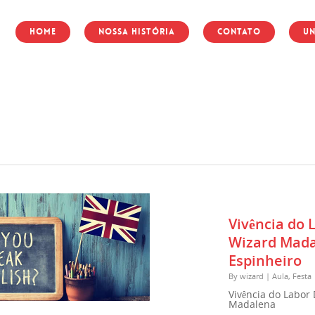
Home
Nossa História
Contato
Un
Vivência do 
Wizard Mada
Espinheiro⠀
By
wizard
|
Aula
,
Festa
Vivência do Labor
Madalena⠀