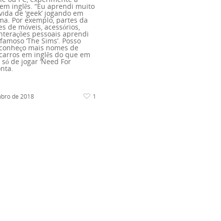
 em inglês. “Eu aprendi muito
ida de ‘geek’ jogando em
ma. Por exemplo, partes da
s de móveis, acessórios,
nterações pessoais aprendi
famoso ‘The Sims’. Posso
 conheço mais nomes de
carros em inglês do que em
 só de jogar ‘Need For
onta.
bro de 2018
1