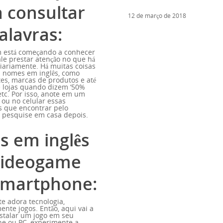
 consultar
12 de março de 2018
alavras:
 está começando a conhecer
vale prestar atenção no que há
iariamente. Há muitas coisas
m nomes em inglês, como
es, marcas de produtos e até
e lojas quando dizem ‘50%
’, etc. Por isso, anote em um
ou no celular essas
s que encontrar pelo
 pesquise em casa depois.
s em inglês
videogame
smartphone:
e adora tecnologia,
ente jogos. Então, aqui vai a
nstalar um jogo em seu
e ou PC, experimente a