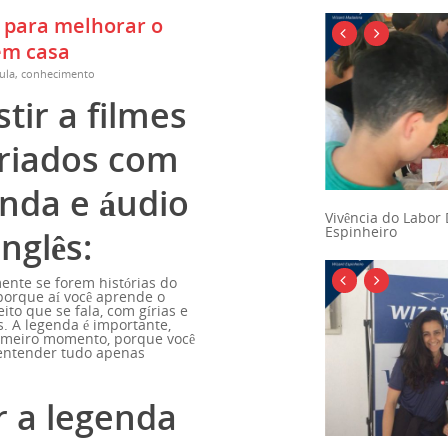
s para melhorar o
em casa
ula
,
conhecimento
stir a filmes
eriados com
nda e áudio
Vivência do Labor
Espinheiro
nglês:
ente se forem histórias do
 porque aí você aprende o
eito que se fala, com gírias e
. A legenda é importante,
meiro momento, porque você
entender tudo apenas
r a legenda