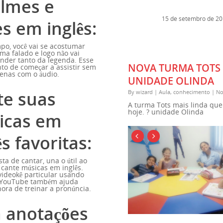
ilmes e
15 de setembro de 2
es em inglês:
po, você vai se acostumar
ma falado e logo não vai
nder tanto da legenda. Esse
NOVA TURMA TOTS
to de começar a assistir sem
penas com o áudio.
UNIDADE OLINDA
te suas
By
wizard
|
Aula
,
conhecimento
|
No
A turma Tots mais linda que 
hoje. ? unidade Olinda
icas em
ês favoritas:
sta de cantar, una o útil ao
 cante músicas em inglês.
ideokê particular usando
 YouTube também ajuda
ora de treinar a pronúncia.
a anotações