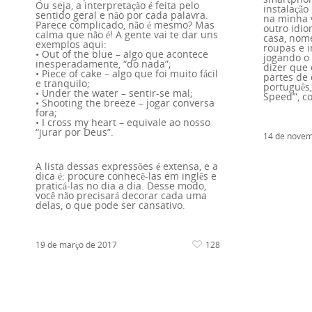
Ou seja, a interpretação é feita pelo
instalação
sentido geral e não por cada palavra.
na minha v
Parece complicado, não é mesmo? Mas
outro idio
calma que não é! A gente vai te dar uns
casa, nome
exemplos aqui:
roupas e i
• Out of the blue – algo que acontece
jogando o 
inesperadamente, “do nada”;
dizer que
• Pie
ce of cake – algo que foi muito fácil
partes de 
e tranquilo;
português,
• Under the water – sentir-se mal;
Speed’”, c
• Shooting the breeze – jogar conversa
fora;
• I cross my heart – equivale ao nosso
“jurar por Deus”.
14 de novem
A lista dessas expressões é extensa, e a
dica é: procure conhecê-las em inglês e
praticá-las no dia a dia. Desse modo,
você não precisará decorar cada uma
delas, o que pode ser cansativo.
19 de março de 2017
128