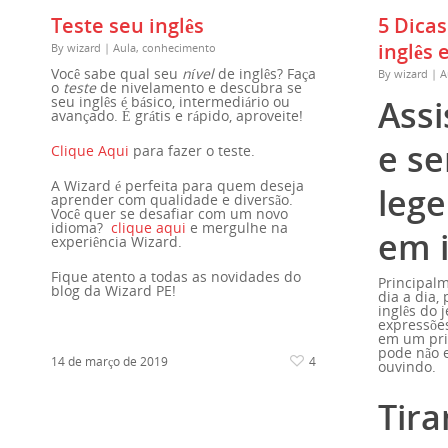
Teste seu inglês
5 Dica
Hit enter to search or ESC to close
inglês 
By
wizard
|
Aula
,
conhecimento
Você sabe qual seu
nível
de inglês? Faça
By
wizard
|
A
o
teste
de nivelamento e descubra se
seu inglês é básico, intermediário ou
Assi
avançado. É grátis e rápido, aproveite!
e s
Clique Aqui
para fazer o teste.
A Wizard é perfeita para quem deseja
lege
aprender com qualidade e diversão.
Você quer se desafiar com um novo
idioma?
clique aqui
e mergulhe na
em i
experiência Wizard.
Fique atento a todas as novidades do
Principalm
blog da Wizard PE!
dia a dia,
inglês do j
expressões
em um pri
pode não 
14 de março de 2019
4
ouvindo.
Tira