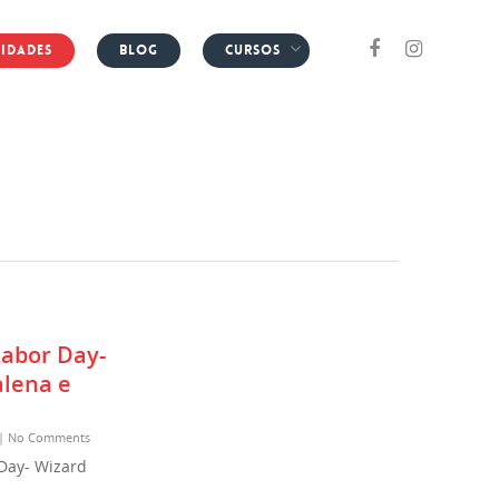
idades
Blog
Cursos
Labor Day-
lena e
|
No Comments
 Day- Wizard