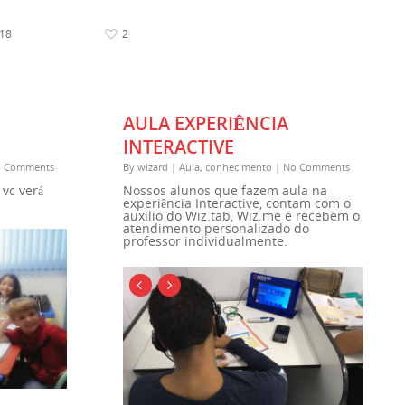
018
2
AULA EXPERIÊNCIA
INTERACTIVE
 Comments
By
wizard
|
Aula
,
conhecimento
|
No Comments
vc verá
Nossos alunos que fazem aula na
experiência Interactive, contam com o
auxílio do Wiz.tab, Wiz.me e recebem o
atendimento personalizado do
professor individualmente.