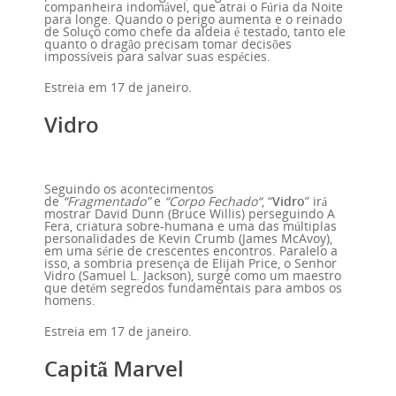
companheira indomável, que atrai o Fúria da Noite
para longe. Quando o perigo aumenta e o reinado
de Soluço como chefe da aldeia é testado, tanto ele
quanto o dragão precisam tomar decisões
impossíveis para salvar suas espécies.
Estreia em 17 de janeiro.
Vidro
Seguindo os acontecimentos
de
“Fragmentado”
e
“Corpo Fechado“
, “
Vidro
” irá
mostrar David Dunn (Bruce Willis) perseguindo A
Fera, criatura sobre-humana e uma das múltiplas
personalidades de Kevin Crumb (James McAvoy),
em uma série de crescentes encontros. Paralelo a
isso, a sombria presença de Elijah Price, o Senhor
Vidro (Samuel L. Jackson), surge como um maestro
que detém segredos fundamentais para ambos os
homens.
Estreia em 17 de janeiro.
Capitã Marvel