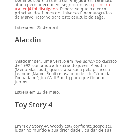
Detalhes sobre a trama de “
Vingadores: Ultimato
”
ainda permanecem em segredo, mas o
primeiro
trailer já foi divulgado
. Espera-se que o elenco
principal dos filmes do Universo Cinematográfico
da Marvel retorne para este capítulo da saga.
Estreia em 25 de abril.
Aladdin
“
Aladdin
” será uma versão em
live-action
do clássico
de 1992, contando a história do jovem Aladdin
(Mena Massoud), que se apaixona pela princesa
Jasmine (Naomi Scott) e usa o poder do Gênio da
lâmpada mágica (Will Smith) para que fiquem
juntos.
Estreia em 23 de maio.
Toy Story 4
Em “
Toy Story 4
“, Woody está confiante sobre seu
lugar no mundo e sua prioridade é cuidar de sua