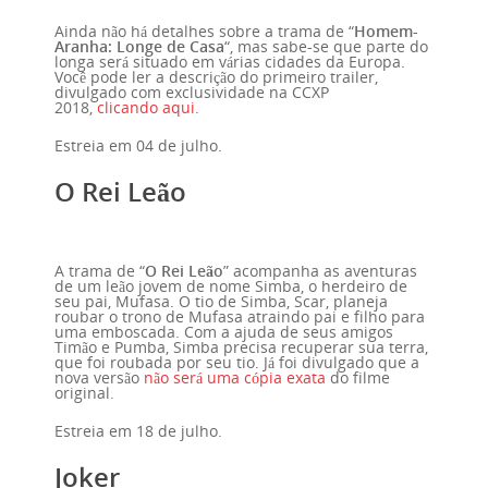
Ainda não há detalhes sobre a trama de “
Homem-
Aranha: Longe de Casa
“, mas sabe-se que parte do
longa será situado em várias cidades da Europa.
Você pode ler a descrição do primeiro trailer,
divulgado com exclusividade na CCXP
2018,
clicando aqui
.
Estreia em 04 de julho.
O Rei Leão
A trama de “
O Rei Leão
” acompanha as aventuras
de um leão jovem de nome Simba, o herdeiro de
seu pai, Mufasa. O tio de Simba, Scar, planeja
roubar o trono de Mufasa atraindo pai e filho para
uma emboscada. Com a ajuda de seus amigos
Timão e
Pumba, Simba precisa recuperar sua terra,
que foi roubada por seu tio. Já foi divulgado que a
nova versão
não será uma cópia exata
do filme
original.
Estreia em 18 de julho.
Joker