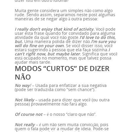
dizer isto em outro idioma?
Muita gente considera um simples não como algo
rude. Sendo assim, separamos neste post algumas
maneiras de se negar algo à outra pessoa:
I really don’t enjoy that kind of activity
.
Você pode
usar esta frase quando for convidado para alguma
atividade da qual você não goste.
I’d love to do this,
but.
Uma maneira polida de dizer não.
I’m sure you
will do fine on your own
.
Se você disser isso, você
estará sugerindo à pessoa que ela faça sozinha.
I
can’t right now, but maybe later
.
Significa que você
está ocupado no momento, mas que talvez possa
ajudar mais tarde.
MODOS “CURTOS” DE DIZER
NÃO
No way
!
– Usada para enfatizar a sua negativa
(pode ser traduzida como “sem chance”).
Not likely
– usada para dizer que você (ou outra
pessoa) provavelmente não fará algo.
Of course not
– é o nosso “claro que não”.
Not really
– é um não sem muita convicção, pois
quem o fala pode vir a mudar de ideia. Pode-se