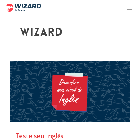
wizard
Hit enter to search or ESC to close
Teste seu inglês