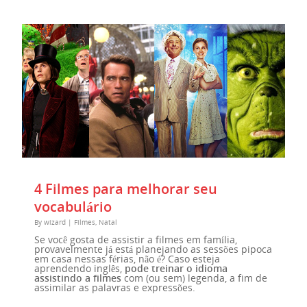
Blog
Cursos
Curso de Inglês
Curso de Alemão
Curso de Espanhol
Curso de Francês
4 Filmes para melhorar seu
Curso de Italiano
vocabulário
By
wizard
|
Filmes
,
Natal
Curso de Português
Se você gosta de assistir a filmes em família,
provavelmente já está planejando as sessões pipoca
Curso de Japonês
em casa nessas férias, não é? Caso esteja
aprendendo inglês,
pode treinar o idioma
assistindo a filmes
com (ou sem) legenda, a fim de
assimilar as palavras e expressões.