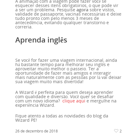
A animação com a viagem pode fazer você se
esquecer desses itens obrigatórios, o que pode vir
a ser um problema. Pesquise
agora
sobre vistos,
validade de passaporte, vacinas necessárias e deixe
tudo pronto com pelo menos 3 meses de
antecedência, evitando qualquer transtorno e
correria.
Aprenda inglês
Se você for fazer uma viagem internacional, ainda
há bastante tempo para melhorar seu inglês e
aproveitar muito melhor o passeio. Ter a
oportunidade de fazer mais amigos e interagir
Home
mais naturalmente com as pessoas por lá vai deixar
sua viagem muito mais divertida!
A Wizard é perfeita para quem deseja aprender
Nossa Histór
com qualidade e diversão. Você quer se desafiar
com um novo idioma?
clique aqui
e mergulhe na
experiência Wizard.
Contato
Fique atento a todas as novidades do blog da
Wizard PE!
Unidades
26 de dezembro de 2018
2