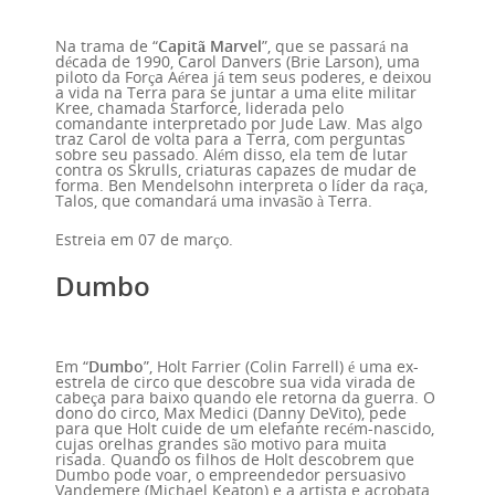
Na trama de “
Capitã Marvel
”, que se passará na
década de 1990, Carol Danvers (Brie Larson), uma
piloto da Força Aérea já tem seus poderes, e deixou
a vida na Terra para se juntar a uma elite militar
Kree, chamada Starforce, liderada pelo
comandante interpretado por Jude Law. Mas algo
traz Carol de volta para a Terra, com perguntas
sobre seu passado. Além disso, ela tem de lutar
contra os Skrulls, criaturas capazes de mudar de
forma. Ben Mendelsohn interpreta o líder da raça,
Talos, que comandará uma invasão à Terra.
Estreia em 07 de março.
Dumbo
Em “
Dumbo
”, Holt Farrier (Colin Farrell) é uma ex-
estrela de circo que descobre sua vida virada de
cabeça para baixo quando ele retorna da guerra. O
dono do circo, Max Medici (Danny DeVito), pede
para que Holt cuide de um elefante recém-nascido,
cujas orelhas grandes são motivo para muita
risada. Quando os filhos de Holt descobrem que
Dumbo pode voar, o empreendedor persuasivo
Vandemere (Michael Keaton) e a artista e acrobata