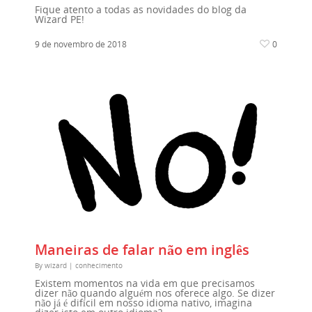
Fique atento a todas as novidades do blog da
Wizard PE!
9 de novembro de 2018
0
Maneiras de falar não em inglês
By
wizard
|
conhecimento
Existem momentos na vida em que precisamos
dizer não quando alguém nos oferece algo. Se dizer
não já é difícil em nosso idioma nativo, imagina