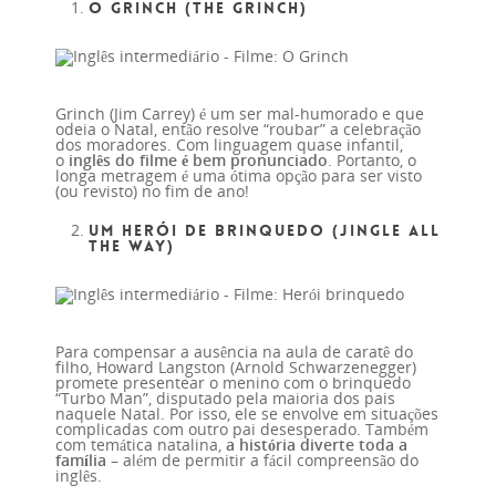
O Grinch (The Grinch)
Grinch (Jim Carrey) é um ser mal-humorado e que
odeia o Natal, então resolve “roubar” a celebração
dos moradores. Com linguagem quase infantil,
o
inglês do filme é bem pronunciado
. Portanto, o
longa metragem é uma ótima opção para ser visto
(ou revisto) no fim de ano!
Um Herói de Brinquedo (Jingle All
The Way)
Para compensar a ausência na aula de caratê do
filho, Howard Langston (Arnold Schwarzenegger)
promete presentear o menino com o brinquedo
“Turbo Man”, disputado pela maioria dos pais
naquele Natal. Por isso, ele se envolve em situações
complicadas com outro pai desesperado. Também
com temática natalina,
a história diverte toda a
família
– além de permitir a fácil compreensão do
inglês.