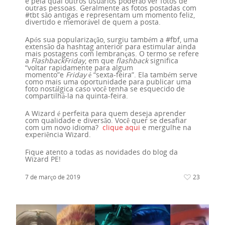
e pela qual outros usuários poderão ver fotos de
outras pessoas. Geralmente as fotos postadas com
#tbt são antigas e representam um momento feliz,
divertido e memorável de quem a posta.
Após sua popularização, surgiu também a #fbf, uma
extensão da hashtag anterior para estimular ainda
mais postagens com lembranças. O termo se refere
a
Flashback
Friday
, em que
flashback
significa
“voltar rapidamente para algum
momento”e
Friday
é “sexta-feira”. Ela também serve
como mais uma oportunidade para publicar uma
foto nostálgica caso você tenha se esquecido de
compartilhá-la na quinta-feira.
A Wizard é perfeita para quem deseja aprender
com qualidade e diversão. Você quer se desafiar
com um novo idioma?
clique aqui
e mergulhe na
experiência Wizard.
Fique atento a todas as novidades do blog da
Wizard PE!
7 de março de 2019
23