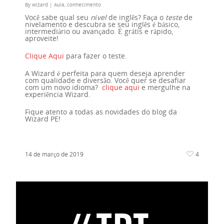
By
wizard
|
Aula
,
conhecimento
Você sabe qual seu
nível
de inglês? Faça o
teste
de
nivelamento e descubra se seu inglês é básico,
intermediário ou avançado. É grátis e rápido,
aproveite!
Clique Aqui
para fazer o teste.
A Wizard é perfeita para quem deseja aprender
com qualidade e diversão. Você quer se desafiar
com um novo idioma?
clique aqui
e mergulhe na
experiência Wizard.
Fique atento a todas as novidades do blog da
Wizard PE!
14 de março de 2019
4