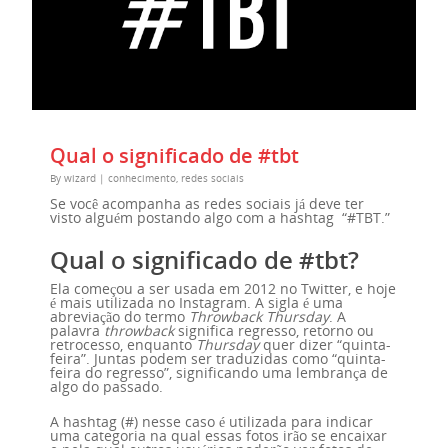
Qual o significado de #tbt
By
wizard
|
conhecimento
,
redes sociais
Se você acompanha as redes sociais já deve ter
visto alguém postando algo com a hashtag “#TBT.”
Qual o significado de #tbt?
Ela começou a ser usada em 2012 no Twitter, e hoje
é mais utilizada no Instagram. A sigla é uma
abreviação do termo
Throwback Thursday
. A
palavra
throwback
significa regresso, retorno ou
retrocesso, enquanto
Thursday
quer dizer “quinta-
feira”. Juntas podem ser traduzidas como “quinta-
feira do regresso”, significando uma lembrança de
algo do passado.
A hashtag (#) nesse caso é utilizada para indicar
uma categoria na qual essas fotos irão se encaixar