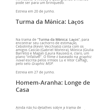
Curso de Espanhol
pode ser para um brinquedo.
Curso de Francês
Estreia em 20 de junho.
Curso de Italiano
Turma da Mônica: Laços
Curso de Português
Curso de Japonês
Na trama de “
Turma da Mônica: Laços
“, para
encontrar seu cachorro de estimação,
Cebolinha (Kevin Vecchiato) conta com os
amigos Cascão (Gabriel Moreira), Mônica (Giulia
Barreto) e Magali (Laura Rauseo) e, claro, um
plano “infalível”. O filme é baseado na
graphic
novel
escrita pelos irmãos Lu e Vitor Caffagi,
pelo selo
Graphic MSP
.
Estreia em 27 de junho.
Homem-Aranha: Longe de
Casa
Ainda não há detalhes sobre a trama de