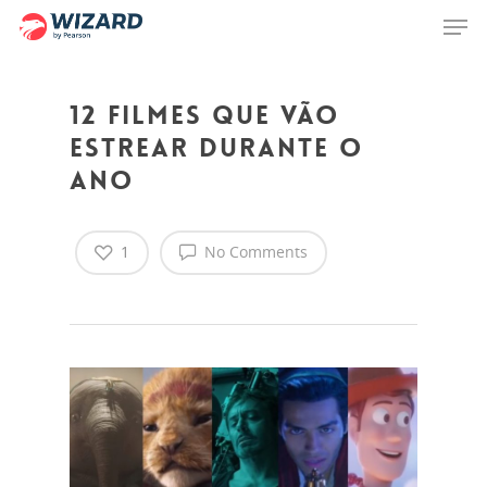
12 Filmes que vão
Hit enter to search or ESC to close
estrear durante o
ano
1
No Comments