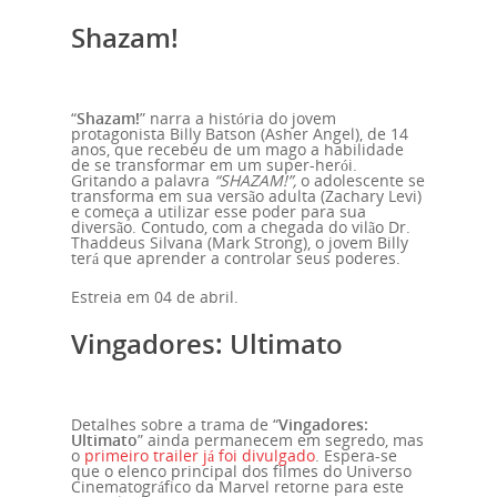
Shazam!
“
Shazam!
” narra a história do jovem
protagonista Billy Batson (Asher Angel), de 14
anos, que recebeu de um mago a habilidade
de se transformar em um super-herói.
Gritando a palavra
“SHAZAM!”,
o adolescente se
transforma em sua versão adulta (Zachary Levi)
e começa a utilizar esse poder para sua
diversão. Contudo, com a chegada do vilão Dr.
Thaddeus Silvana (Mark Strong), o jovem Billy
terá que aprender a controlar seus poderes.
Estreia em 04 de abril.
Vingadores: Ultimato
Detalhes sobre a trama de “
Vingadores:
Ultimato
” ainda permanecem em segredo, mas
o
primeiro trailer já foi divulgado
. Espera-se
que o elenco principal dos filmes do Universo
Cinematográfico da Marvel retorne para este