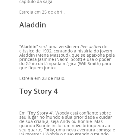
capítulo da saga.
Home
Estreia em 25 de abril.
Aladdin
Nossa Histór
Contato
“
Aladdin
” será uma versão em
live-action
do
clássico de 1992, contando a história do jovem
Aladdin (Mena Massoud), que se apaixona pela
princesa Jasmine (Naomi Scott) e usa o poder
Unidades
do Gênio da lâmpada mágica (Will Smith) para
que fiquem juntos.
Estreia em 23 de maio.
Blog
Toy Story 4
Cursos
Curso de Inglês
Em “
Toy Story 4
“, Woody está confiante sobre
seu lugar no mundo e sua prioridade é cuidar
de sua criança, seja Andy ou Bonnie. Mas
Curso de Alemão
quando Bonnie inclui um novo brinquedo ao
seu quarto, Forky, uma nova aventura começa e
irá mostrar à Woody o quão grande o mundo