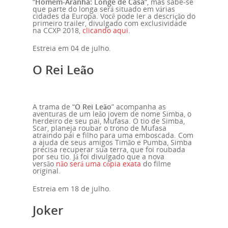
“
Homem-Aranha: Longe de Casa
“, mas sabe-se
que parte do longa será situado em várias
cidades da Europa. Você pode ler a descrição do
primeiro trailer, divulgado com exclusividade
na CCXP 2018,
clicando aqui
.
Estreia em 04 de julho.
O Rei Leão
A trama de “
O Rei Leão
” acompanha as
aventuras de um leão jovem de nome Simba, o
herdeiro de seu pai, Mufasa. O tio de Simba,
Scar, planeja roubar o trono de Mufasa
atraindo pai e filho para uma emboscada. Com
a ajuda de seus amigos Timão e
Pumba, Simba
precisa recuperar sua terra, que foi roubada
por seu tio. Já foi divulgado que a nova
versão
não será uma cópia exata
do filme
original.
Estreia em 18 de julho.
Joker