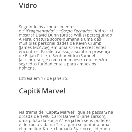
Vidro
Seguindo os acontecimentos
de
“Fragmentado”
e
“Corpo Fechado“
, “
Vidro
” irá
mostrar David Dunn (Bruce Willis) perseguindo
A Fera, criatura sobre-humana e uma das
múltiplas personalidades de Kevin Crumb
(James McAvoy), em uma série de crescentes
encontros. Paralelo a isso, a sombria presença
de Elijah Price, o Senhor Vidro (Samuel L.
Jackson), surge como um maestro que detém
segredos fundamentais para ambos os
homens.
Estreia em 17 de janeiro.
Capitã Marvel
Na trama de “
Capitã Marvel
”, que se passará na
década de 1990, Carol Danvers (Brie Larson),
uma piloto da Força Aérea já tem seus poderes,
e deixou a vida na Terra para se juntar a uma
elite militar Kree, chamada Starforce, liderada