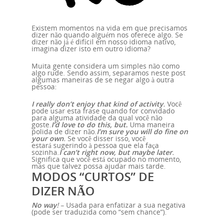
Existem momentos na vida em que precisamos
dizer não quando alguém nos oferece algo. Se
dizer não já é difícil em nosso idioma nativo,
imagina dizer isto em outro idioma?
Muita gente considera um simples não como
algo rude. Sendo assim, separamos neste post
algumas maneiras de se negar algo à outra
pessoa:
I really don’t enjoy that kind of activity
.
Você
pode usar esta frase quando for convidado
para alguma atividade da qual você não
goste.
I’d love to do this, but.
Uma maneira
polida de dizer não.
I’m sure you will do fine on
your own
.
Se você disser isso, você
estará sugerindo à pessoa que ela faça
sozinha.
I can’t right now, but maybe later
.
Significa que você está ocupado no momento,
mas que talvez possa ajudar mais tarde.
MODOS “CURTOS” DE
DIZER NÃO
No way
!
– Usada para enfatizar a sua negativa
(pode ser traduzida como “sem chance”).