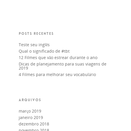
Curso de Alemão
Curso de Espanhol
Curso de Francês
POSTS RECENTES
Curso de Italiano
Teste seu inglês
Curso de Português
Qual o significado de #tbt
12 Filmes que vão estrear durante o ano
Curso de Japonês
Dicas de planejamento para suas viagens de
2019
4 Filmes para melhorar seu vocabulário
ARQUIVOS
março 2019
janeiro 2019
dezembro 2018
novembro 2018