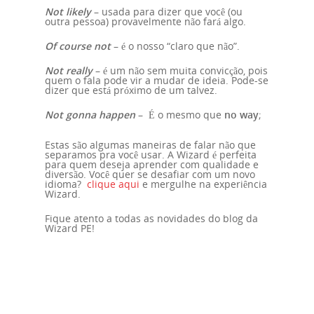
Not likely
– usada para dizer que você (ou
outra pessoa) provavelmente não fará algo.
Of course not
– é o nosso “claro que não”.
Home
Not really
– é um não sem muita convicção, pois
quem o fala pode vir a mudar de ideia. Pode-se
dizer que está próximo de um talvez.
Nossa Histór
Not gonna happen
– É o mesmo que
no way
;
Contato
Estas são algumas maneiras de falar não que
separamos pra você usar. A Wizard é perfeita
para quem deseja aprender com qualidade e
diversão. Você quer se desafiar com um novo
Unidades
idioma?
clique aqui
e mergulhe na experiência
Wizard.
Fique atento a todas as novidades do blog da
Blog
Wizard PE!
Cursos
Curso de Inglês