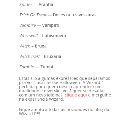
Unidades
Spider
—
Aranha
Trick Or Treat
—
Doces ou travessuras
Blog
Vampire
—
Vampiro
Cursos
Werewolf
–
Lobisomem
Witch
–
Bruxa
Curso de Inglês
Witchcraft
–
Bruxaria
Curso de Alemão
Zombie
—
Zumbi
Curso de Espanhol
Estas são algumas expressões que separamos
pra você usar nesse Halloween. A Wizard é
Curso de Francês
perfeita para quem deseja aprender com
qualidade e diversão. Você quer se desafiar
com um novo idioma?
clique aqui
e mergulhe
Curso de Italiano
na experiência Wizard.
Curso de Português
Fique atento a todas as novidades do blog da
Wizard PE!
Curso de Japonês