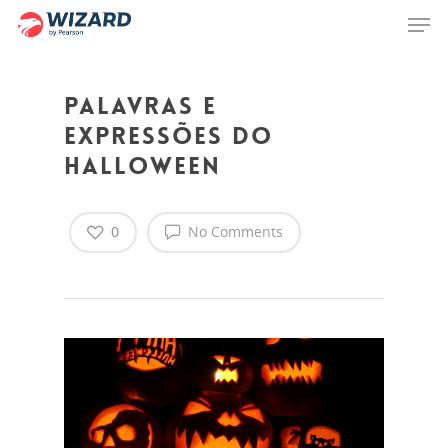
Palavras e
Hit enter to search or ESC to close
expressões do
halloween
0
No Comments