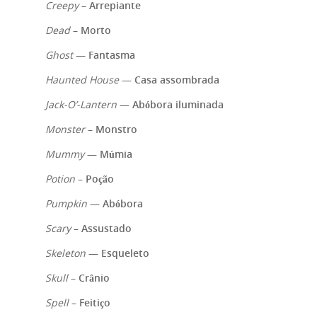
Creepy
–
Arrepiante
Dead
–
Morto
Ghost
—
Fantasma
Haunted House
—
Casa assombrada
Jack-O’-Lantern
—
Abóbora iluminada
Monster
–
Monstro
Mummy
—
Múmia
Potion
–
Poção
Home
Pumpkin
—
Abóbora
Scary
–
Assustado
Nossa Histór
Skeleton
—
Esqueleto
Skull
–
Crânio
Contato
Spell
–
Feitiço